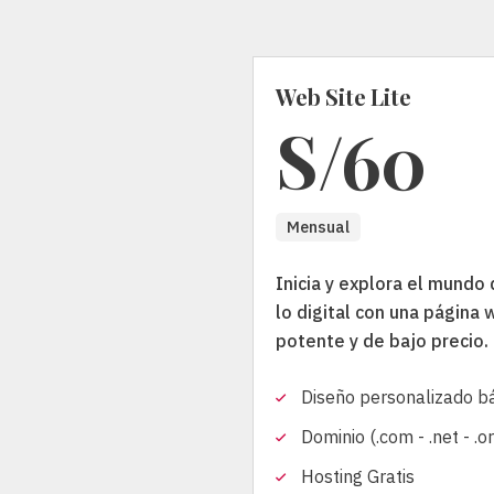
i
o
n
e
Web Site Lite
s
S/60
,
n
o
Mensual
t
i
Inicia y explora el mundo
c
lo digital con una página
i
potente y de bajo precio.
a
s
Diseño personalizado b
,
p
Dominio (.com - .net - .o
r
Hosting Gratis
o