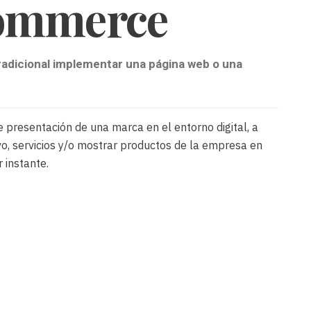
commerce
e
s
t
radicional implementar una página web o una
r
o
n
e presentación de una marca en el entorno digital, a
vo, servicios y/o mostrar productos de la empresa en
e
 instante.
w
s
l
e
t
t