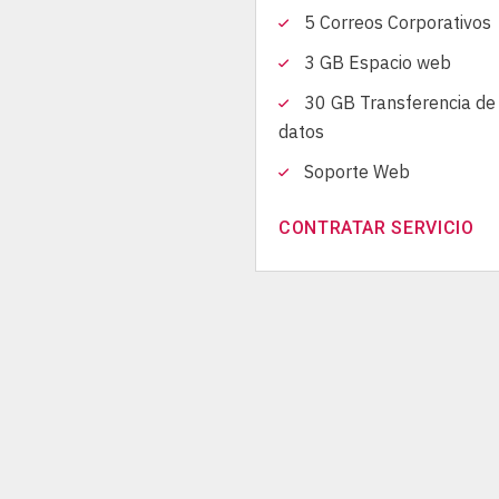
5 Correos Corporativos
m
o
3 GB Espacio web
c
30 GB Transferencia de
i
datos
o
n
Soporte Web
e
s
CONTRATAR SERVICIO
y
a
d
e
l
a
n
t
o