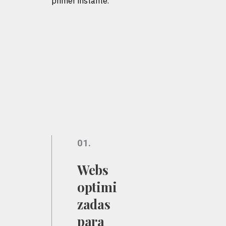
primer instante.
01.
Webs
optimi
zadas
para