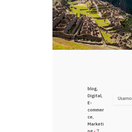
blog
Digital
Usamos
E-
commer
ce
Marketi
ng
7