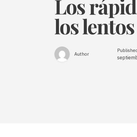
Los rápid
los lentos
Publishe
Author
septiem