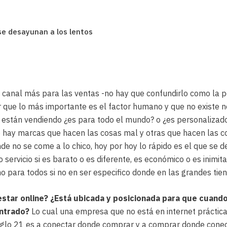
se desayunan a los lentos
 canal más para las ventas -no hay que confundirlo como la 
r que lo más importante es el factor humano y que no existe neg
 están vendiendo ¿es para todo el mundo? o ¿es personalizad
ay marcas que hacen las cosas mal y otras que hacen las cosa
de no se come a lo chico, hoy por hoy lo rápido es el que se 
servicio si es barato o es diferente, es económico o es inimita
 para todos si no en ser especifico donde en las grandes tie
star online?
¿Está ubicada y posicionada para que cuando
ntrado?
Lo cual una empresa que no está en internet práctica
glo 21 es a conectar donde comprar y a comprar donde conec