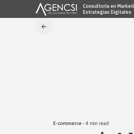
S
Consultoría en Market
k
Estrategias Digitales
i
p
t
o
c
o
n
t
e
n
t
E-commerce
4 min read