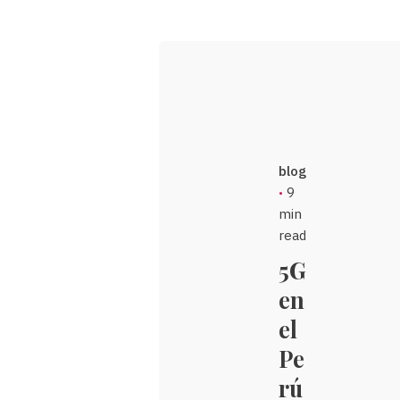
blog
9
min
read
5G
en
el
Pe
rú