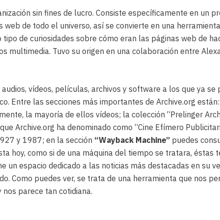
ganización sin fines de lucro. Consiste específicamente en un 
os web de todo el universo, así se convierte en una herramienta 
o tipo de curiosidades sobre cómo eran las páginas web de hac
os multimedia. Tuvo su origen en una colaboración entre Alexa 
r audios, vídeos, películas, archivos y software a los que ya 
co. Entre las secciones más importantes de Archive.org están
nte, la mayoría de ellos vídeos; la colección “Prelinger Arch
o que Archive.org ha denominado como “Cine Efímero Publicitari
1927 y 1987; en la sección
“Wayback Machine”
puedes consul
a hoy, como si de una máquina del tiempo se tratara, éstas 
e un espacio dedicado a las noticias más destacadas en su ver
ndo. Como puedes ver, se trata de una herramienta que nos pe
 nos parece tan cotidiana.