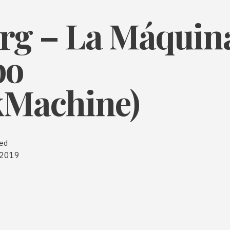
org – La Máquin
po
kMachine)
ed
, 2019