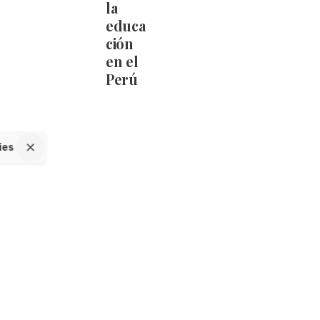
la
educa
ción
en el
Perú
ies