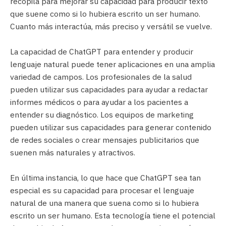
recopila para mejorar su capacidad para producir texto
que suene como si lo hubiera escrito un ser humano.
Cuanto más interactúa, más preciso y versátil se vuelve.
La capacidad de ChatGPT para entender y producir
lenguaje natural puede tener aplicaciones en una amplia
variedad de campos. Los profesionales de la salud
pueden utilizar sus capacidades para ayudar a redactar
Subscribe a nuestro newsletter
informes médicos o para ayudar a los pacientes a
entender su diagnóstico. Los equipos de marketing
Regístrese para recibir actualizaciones, noticias,
pueden utilizar sus capacidades para generar contenido
promociones y adelantos de los próximos
de redes sociales o crear mensajes publicitarios que
productos.
suenen más naturales y atractivos.
En última instancia, lo que hace que ChatGPT sea tan
especial es su capacidad para procesar el lenguaje
natural de una manera que suena como si lo hubiera
No, thanks
escrito un ser humano. Esta tecnología tiene el potencial